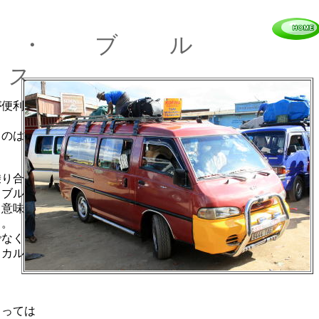
ー ・ ブ ル
ス
が便利
るのは観
乗り合い
・ブルース」
う意味があり、
る。
なく、アフリ
スカルを
よっては