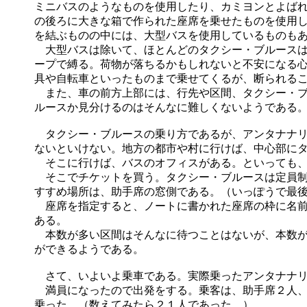
ミニバスのようなものを使用したり、カミヨンとよば
の後ろに大きな箱で作られた座席を乗せたものを使用
を結ぶものの中には、大型バスを使用しているものも
大型バスは除いて、ほとんどのタクシー・ブルースは
ープで縛る。荷物が落ちるかもしれないと不安になる
具や自転車といったものまで乗せてくるが、断られる
また、車の前方上部には、行先や区間、タクシー・ブ
ルースか見分けるのはそんなに難しくないようである
タクシー・ブルースの乗り方であるが、アンタナナリ
ないといけない。地方の都市や村に行けば、中心部に
そこに行けば、バスのオフィスがある。といっても、
そこでチケットを買う。タクシー・ブルースは定員制
すすめ場所は、助手席の窓側である。（いっぽうで最
座席を指定すると、ノートに書かれた座席の枠に名前
ある。
本数が多い区間はそんなに待つことはないが、本数が
ができるようである。
さて、いよいよ乗車である。実際乗ったアンタナナリ
満員になったので出発をする。乗客は、助手席２人、
乗った。（数えてみたら２１人であった。）