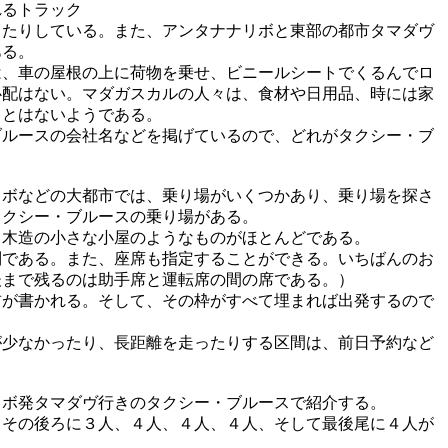
れるトラック
したりしている。また、アンタナナリボと東部の都市タマダヴ
ある。
、車の屋根の上に荷物を乗せ、ビニールシートでくるんでロ
心配はない。マダガスカルの人々は、食材や日用品、時には家
ことはないようである。
ルースの会社名などを掲げているので、どれがタクシー・ブ
。
ボなどの大都市では、乗り場がいくつかあり、乗り場を探さ
タクシー・ブルースの乗り場がある。
木造の小さな小屋のようなものがほとんどである。
である。また、座席も指定することができる。いちばんのお
後まで残るのは助手席と運転席の間の席である。）
が書かれる。そして、その枠がすべて埋まれば出発するので
少なかったり、長距離を走ったりする区間は、前日予約など
ボ発タマダヴ行きのタクシー・ブルースで紹介する。
その後ろに３人、４人、４人、４人、そして最後尾に４人が