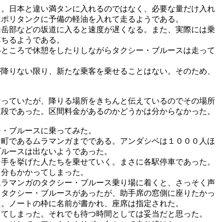
。日本と違い満タンに入れるのではなく、必要な量だけ入れ
はポリタンクに予備の軽油を入れて走るようである。
岳部などの坂道に入ると速度が遅くなる。また、実際には乗
落ちるようである。
ところで休憩をしたりしながらタクシー・ブルースは走って
降りない限り、新たな乗客を乗せることはない。そのため、
っていたが、降りる場所をきちんと伝えているのでその場所
値段であった。区間料金があるのかどうかは分からなかった。
・ブルースに乗ってみた。
町であるムラマンガまでである。アンダシベは１０００人ほ
ブルースは出ないようであった。
手を挙げた人たちを乗せていく。まさに各駅停車であった。
分もかかってしまった。
ラマンガのタクシー・ブルース乗り場に着くと、さっそく声
るタクシー・ブルースがあったが、助手席の窓側に座りたかっ
た。ノートの枠に名前が書かれ、座席は指定された。
てしまった。それでも待つ時間としては妥当だと思った。