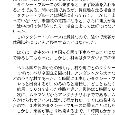
タクシー・ブルースが出発すると、まず軽油を入れる
るようである。聞いた話であるが、長距離を走る場合
タクシー・ブルースは快調に走って行く。しかし、山
っていないが、未舗装の道路になると、さらに速度が
途中の町で休憩をしたり、場合によっては町ではない
行った。
このタクシー・ブルースは満員なので、途中で乗客が
休憩以外にほとんど停車することはなかった。
ぼくは、途中のペリネ国立公園で下車をすることにな
で降ろしてもらった。しかし、料金はタマダヴまでの
ペリネ国立公園からの帰りは、村や町ごとのタクシー
まずは、ペリネ国立公園の村、アンダシベから大きな
どの小さな村であった。１時間に１本しかタクシー・
やっと出発するが、のろのろと運転し、どこともなく
結局、３０分で走った往路と違い、復路は１時間３０
次に、ムラマンガからアンタナナリボまでである。ム
をかけられオフィスに連れて行かれた。すぐに出発す
たので、１本後のタクシー・ブルースに乗ることにし
しかし、乗客が集まり出発するまで、１時間もかかっ