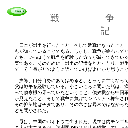
戦 
記
日本が戦争を行ったこと、そして敗戦になったこと
もが知っていることである。しかし、戦争が終わって
たち、いっぽうで戦争を経験した方々が減ってきてい
実である。そのために、戦争の記憶をたどったり、戦
て自分自身がどのように語っていけばよいかと思うこ
実際、自分自身にあてはめると、とっくに亡くなっ
父は戦争を経験している。小さいころに聞いた話は、
って偵察機の乗っていたということ、偵察機から中国
が見えたこと、そして戦争に負けてシベリアへ抑留さ
その抑留地はチタであり、冬の寒さは尋常ではなかっ
どを聞かされた。
母は、中国のパオトウで生まれた。現在は内モンゴ
の大都市であるが、満洲国の時はお店を経営していた