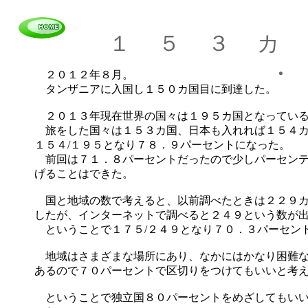
１ ５ ３ カ 
・ 
２０１２年８月。
タンザニアに入国し１５０カ国目に到達した。
２０１３年現在世界の国々は１９５カ国となってい
旅をした国々は１５３カ国、日本も入れれば１５４カ
１５４/１９５となり７８．９パーセントになった。
前回は７１．８パーセントだったので少しパーセンテ
げることはできた。
国と地域の数で考えると、以前調べたときは２２９カ
したが、インターネットで調べると２４９という数が
ということで１７５/２４９となり７０．３パーセン
地域はさまざまな場所にあり、なかにはかなり困難
あるので７０パーセントで区切りをつけてもいいと考
ということで独立国８０パーセントをめざしてもいい